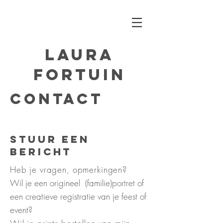
LAURA
FORTUIN
CONTACT
stuur een
bericht
Heb je vragen, opmerkingen?
Wil je een origineel (familie)portret of
een creatieve registratie van je feest of
event?